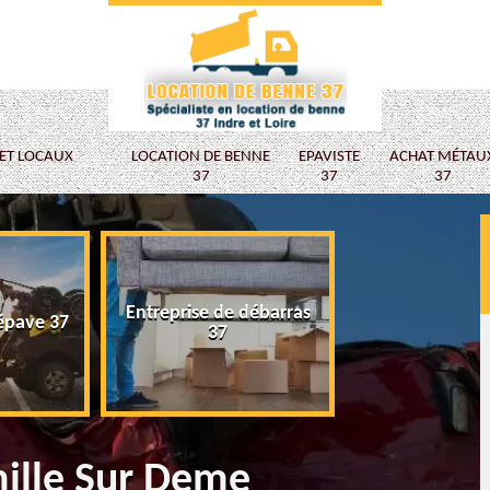
 ET LOCAUX
LOCATION DE BENNE
EPAVISTE
ACHAT MÉTAU
37
37
37
Entreprise de débarras
épave 37
Epaviste
37
mille Sur Deme