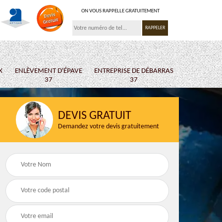
ON VOUS RAPPELLE GRATUITEMENT
X
ENLÈVEMENT D'ÉPAVE
ENTREPRISE DE DÉBARRAS
37
37
DEVIS GRATUIT
Demandez votre devis gratuitement
 37
Ferrailleur 37
Location de b