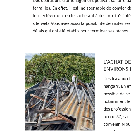
Des opérations d'aménagement peuvent se faire dans
ferrailles. En effet, il est indispensable de convier
leur enlèvement en les achetant à des prix très inté
site web. Vous avez aussi la possibilité de visiter s
délais qui ont été établis pour terminer ses tâches.
L'ACHAT D
ENVIRONS 
Des travaux d'
hangars. En eff
possible de se
notamment le c
des profession
benne 37, sach
convenir. N'oub