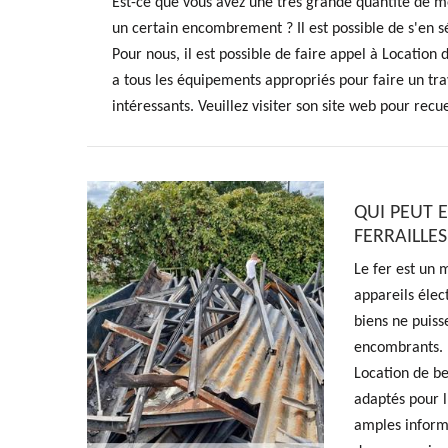
Est-ce que vous avez une très grande quantité de mé
un certain encombrement ? Il est possible de s'en s
Pour nous, il est possible de faire appel à Location
a tous les équipements appropriés pour faire un trav
intéressants. Veuillez visiter son site web pour rec
QUI PEUT 
FERRAILLES
Le fer est un 
appareils élec
biens ne puisse
encombrants. P
Location de be
adaptés pour l
amples informa