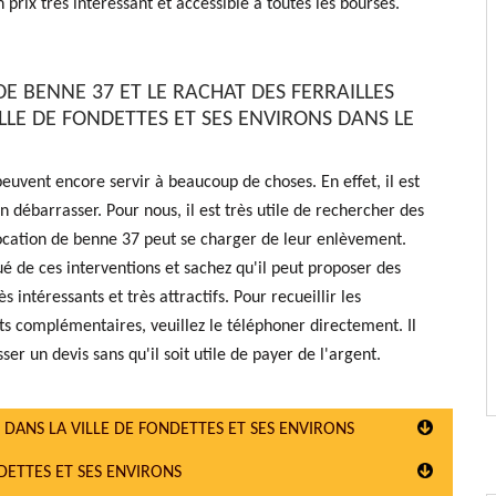
 prix très intéressant et accessible à toutes les bourses.
E BENNE 37 ET LE RACHAT DES FERRAILLES
LLE DE FONDETTES ET SES ENVIRONS DANS LE
 peuvent encore servir à beaucoup de choses. En effet, il est
n débarrasser. Pour nous, il est très utile de rechercher des
Location de benne 37 peut se charger de leur enlèvement.
ué de ces interventions et sachez qu'il peut proposer des
ès intéressants et très attractifs. Pour recueillir les
 complémentaires, veuillez le téléphoner directement. Il
ser un devis sans qu'il soit utile de payer de l'argent.
S DANS LA VILLE DE FONDETTES ET SES ENVIRONS
DETTES ET SES ENVIRONS