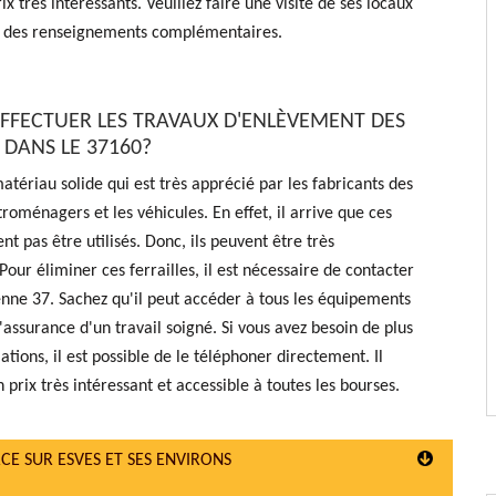
x très intéressants. Veuillez faire une visite de ses locaux
ir des renseignements complémentaires.
EFFECTUER LES TRAVAUX D'ENLÈVEMENT DES
 DANS LE 37160?
matériau solide qui est très apprécié par les fabricants des
troménagers et les véhicules. En effet, il arrive que ces
nt pas être utilisés. Donc, ils peuvent être très
our éliminer ces ferrailles, il est nécessaire de contacter
nne 37. Sachez qu'il peut accéder à tous les équipements
'assurance d'un travail soigné. Si vous avez besoin de plus
tions, il est possible de le téléphoner directement. Il
 prix très intéressant et accessible à toutes les bourses.
CE SUR ESVES ET SES ENVIRONS