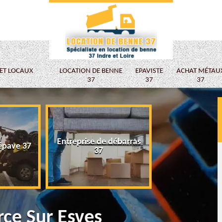
 ET LOCAUX
LOCATION DE BENNE
EPAVISTE
ACHAT MÉTAU
37
37
37
Entreprise de débarras
épave 37
Epaviste
37
rce Sur Esves