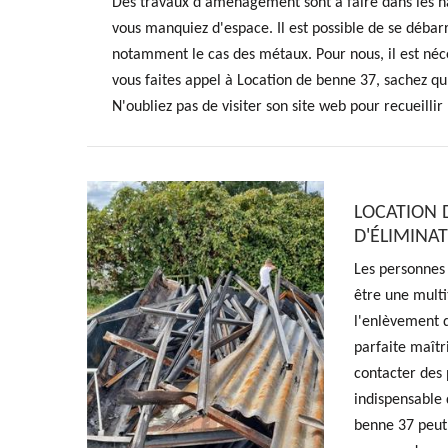
Des travaux d'aménagement sont à faire dans les hab
vous manquiez d'espace. Il est possible de se débar
notamment le cas des métaux. Pour nous, il est néce
vous faites appel à Location de benne 37, sachez qu
N'oubliez pas de visiter son site web pour recueill
LOCATION 
D'ÉLIMINAT
Les personnes 
être une multit
l'enlèvement d
parfaite maîtr
contacter des 
indispensable 
benne 37 peut 