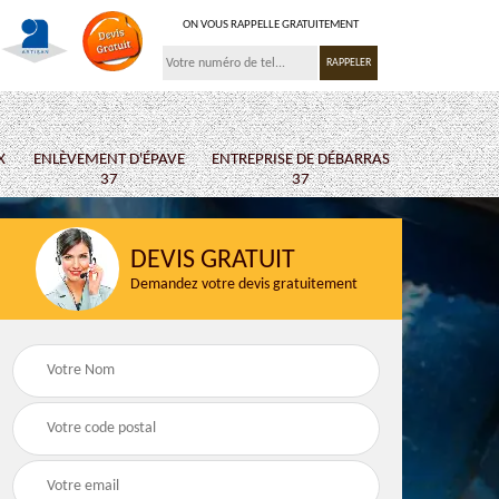
ON VOUS RAPPELLE GRATUITEMENT
X
ENLÈVEMENT D'ÉPAVE
ENTREPRISE DE DÉBARRAS
37
37
DEVIS GRATUIT
Demandez votre devis gratuitement
 37
Ferrailleur 37
Location de b