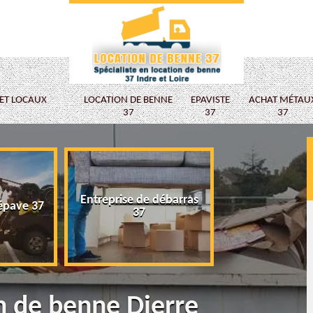
 ET LOCAUX
LOCATION DE BENNE
EPAVISTE
ACHAT MÉTAU
37
37
37
Entreprise de débarras
épave 37
Epaviste
37
on de benne Dierre